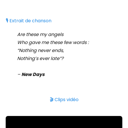
🎙️ Extrait de chanson
Are these my angels
Who gave me these few words :
“Nothing never ends,
Nothing’s ever late”?
–
New Days
🎬 Clips vidéo