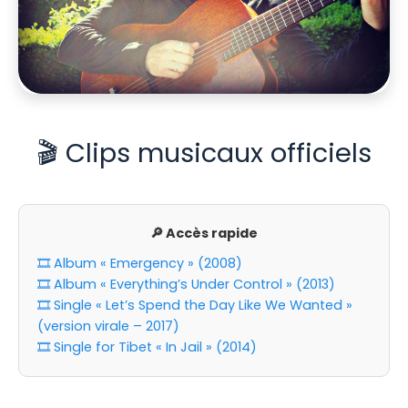
🎬 Clips musicaux officiels
🔎 Accès rapide
🎞️ Album « Emergency » (2008)
🎞️ Album « Everything’s Under Control » (2013)
🎞️ Single « Let’s Spend the Day Like We Wanted »
(version virale – 2017)
🎞️ Single for Tibet « In Jail » (2014)