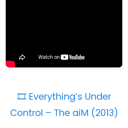
🎞️ Everything’s Under
Control – The aiM (2013)