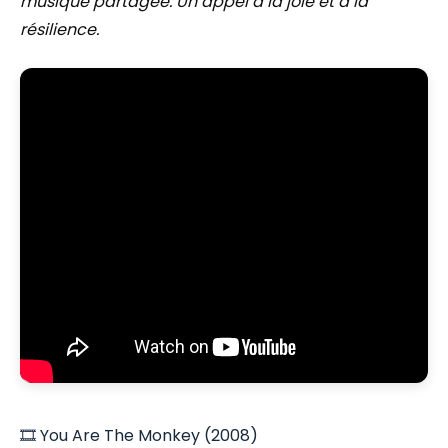
musique partagée. Un appel à la joie et à la
résilience.
🎞️ You Are The Monkey (2008)